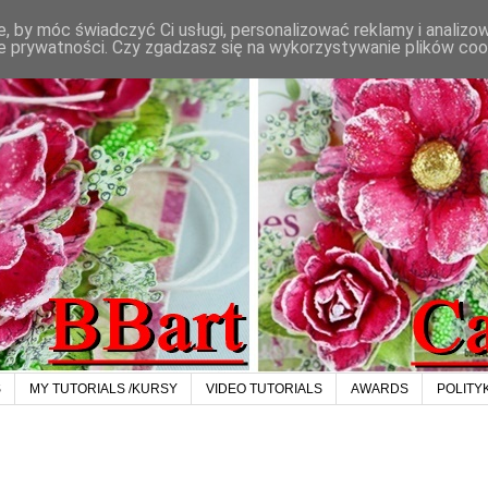
, by móc świadczyć Ci usługi, personalizować reklamy i analizo
yce prywatności. Czy zgadzasz się na wykorzystywanie plików coo
S
MY TUTORIALS /KURSY
VIDEO TUTORIALS
AWARDS
POLITY