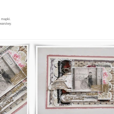
j mapki.
warstwy.