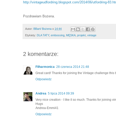
http://vintageudfordring.blogspot.com/2014/06/utfordring-83.ht
Pozdrawiam Bożena.
Autor:
BBart/ Bożena
o
14:44
Etykiety:
DLA TATY
,
embossing
,
MĘSKA
,
projekt
,
vintage
2 komentarze:
Filharmonica
28 czerwca 2014 21:48
Great card! Thanks for joining the Vintage challenge this t
Odpowiedz
Andrea
5 lipca 2014 09:39
Very nice creation - I like it so much. Thanks for joining v
Hugs
Andrea-Emmi41
Odpowiedz