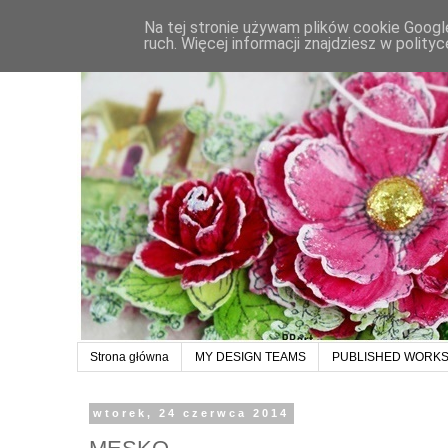
Na tej stronie używam plików cookie Google
ruch. Więcej informacji znajdziesz w polit
Strona główna
MY DESIGN TEAMS
PUBLISHED WORK
wtorek, 24 czerwca 2014