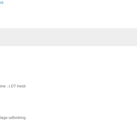
ml
ime :-) DT Heidi
intage udfordring.