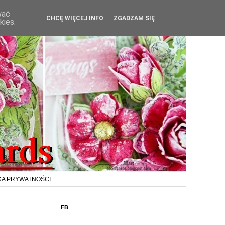
wać
CHCĘ WIĘCEJ INFO
ZGADZAM SIĘ
kies.
KA PRYWATNOŚCI
FB